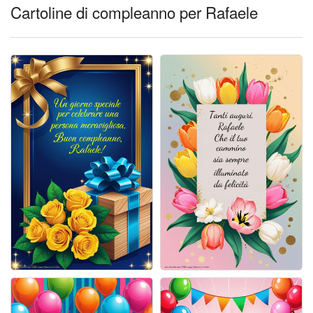
Cartoline giorni settimana
Cartoline di compleanno per Rafaele
Cartoline musicali
Cartoline animate
Accedi