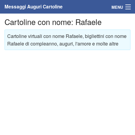
Messaggi Auguri Cartoline
MENU
Cartoline con nome: Rafaele
Home
Messaggi
Cartoline virtuali con nome Rafaele, bigliettini con nome
Rafaele di compleanno, auguri, l'amore e molte altre
Cartoline
Cartoline con nome
Cartoline per persone
Cartoline personalizzate
Cartoline auguri anni
Cartoline giorni anno