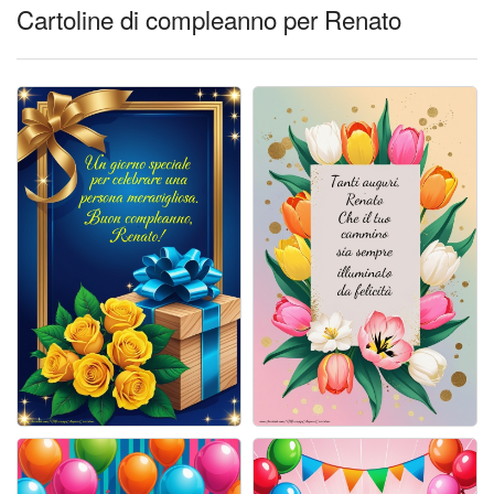
Cartoline giorni settimana
Cartoline di compleanno per Renato
Cartoline musicali
Cartoline animate
Accedi