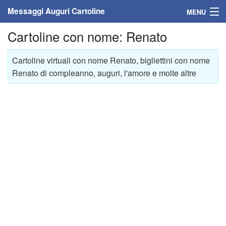
Messaggi Auguri Cartoline
MENU
Cartoline con nome: Renato
Home
Messaggi
Cartoline virtuali con nome Renato, bigliettini con nome
Renato di compleanno, auguri, l'amore e molte altre
Cartoline
Cartoline con nome
Cartoline per persone
Cartoline personalizzate
Cartoline auguri anni
Cartoline giorni anno