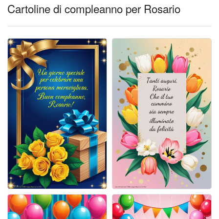
Cartoline giorni settimana
Cartoline di compleanno per Rosario
Cartoline musicali
Cartoline animate
Accedi