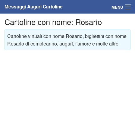
Messaggi Auguri Cartoline
MENU
Cartoline con nome: Rosario
Home
Messaggi
Cartoline virtuali con nome Rosario, bigliettini con nome
Rosario di compleanno, auguri, l'amore e molte altre
Cartoline
Cartoline con nome
Cartoline per persone
Cartoline personalizzate
Cartoline auguri anni
Cartoline giorni anno