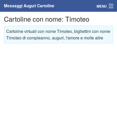
Messaggi Auguri Cartoline
MENU
Cartoline con nome: Timoteo
Home
Messaggi
Cartoline virtuali con nome Timoteo, bigliettini con nome
Timoteo di compleanno, auguri, l'amore e molte altre
Cartoline
Cartoline con nome
Cartoline per persone
Cartoline personalizzate
Cartoline auguri anni
Cartoline giorni anno