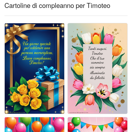
Cartoline giorni settimana
Cartoline di compleanno per Timoteo
Cartoline musicali
Cartoline animate
Accedi