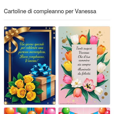
Cartoline giorni settimana
Cartoline di compleanno per Vanessa
Cartoline musicali
Cartoline animate
Accedi