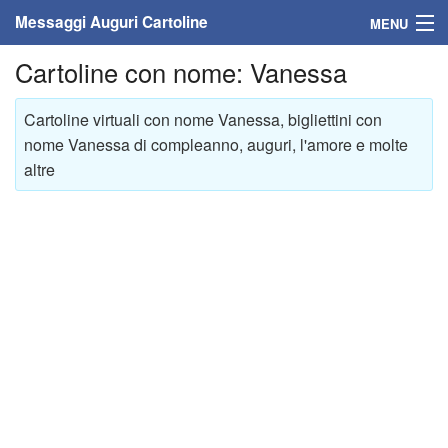
Messaggi Auguri Cartoline
MENU
Cartoline con nome: Vanessa
Home
Messaggi
Cartoline virtuali con nome Vanessa, bigliettini con
nome Vanessa di compleanno, auguri, l'amore e molte
Cartoline
altre
Cartoline con nome
Cartoline per persone
Cartoline personalizzate
Cartoline auguri anni
Cartoline giorni anno