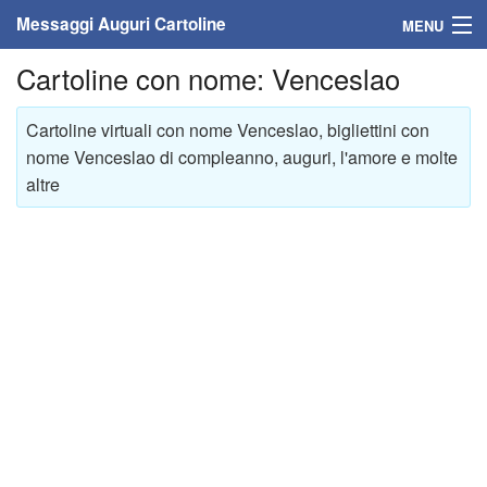
Messaggi Auguri Cartoline
MENU
Cartoline con nome: Venceslao
Home
Messaggi
Cartoline virtuali con nome Venceslao, bigliettini con
nome Venceslao di compleanno, auguri, l'amore e molte
Cartoline
altre
Cartoline con nome
Cartoline per persone
Cartoline personalizzate
Cartoline auguri anni
Cartoline giorni anno