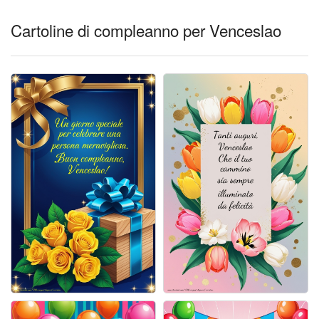
Cartoline giorni settimana
Cartoline di compleanno per Venceslao
Cartoline musicali
Cartoline animate
Accedi