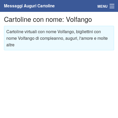
Messaggi Auguri Cartoline
MENU
Cartoline con nome: Volfango
Home
Messaggi
Cartoline virtuali con nome Volfango, bigliettini con
nome Volfango di compleanno, auguri, l'amore e molte
Cartoline
altre
Cartoline con nome
Cartoline per persone
Cartoline personalizzate
Cartoline auguri anni
Cartoline giorni anno