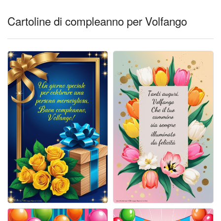
Cartoline giorni settimana
Cartoline di compleanno per Volfango
Cartoline musicali
Cartoline animate
Accedi