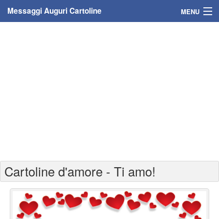
Messaggi Auguri Cartoline
MENU
Home
Messaggi
Cartoline
Cartoline con nome
Cartoline per persone
Cartoline personalizzate
Cartoline d'amore - Ti amo!
Cartoline auguri anni
Cartoline giorni anno