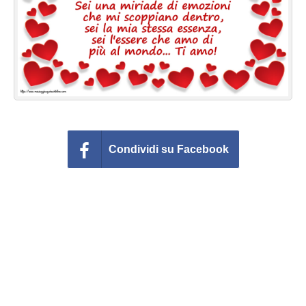
Cartoline giorni settimana
Cartoline musicali
Cartoline animate
Accedi
Condividi su Facebook