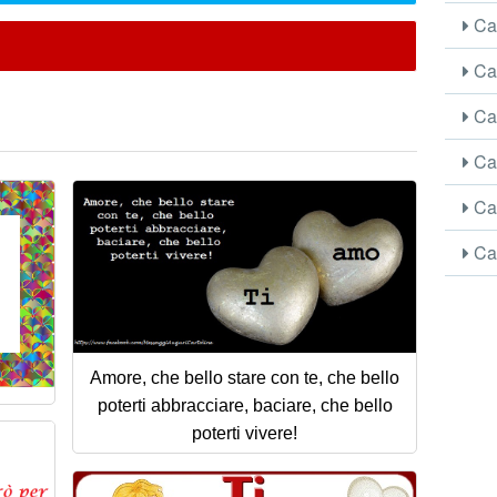
Car
Car
Car
Car
Car
Car
Amore, che bello stare con te, che bello
poterti abbracciare, baciare, che bello
poterti vivere!