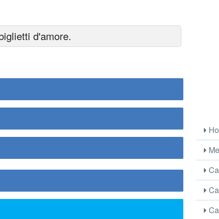
iglietti d'amore.
Ho
Me
Car
Car
Car