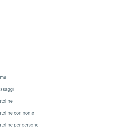
me
ssaggi
toline
toline con nome
toline per persone