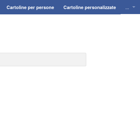
...
Cartoline per persone
Cartoline personalizzate
Cartol
Cartol
Cartol
Cartol
Cartol