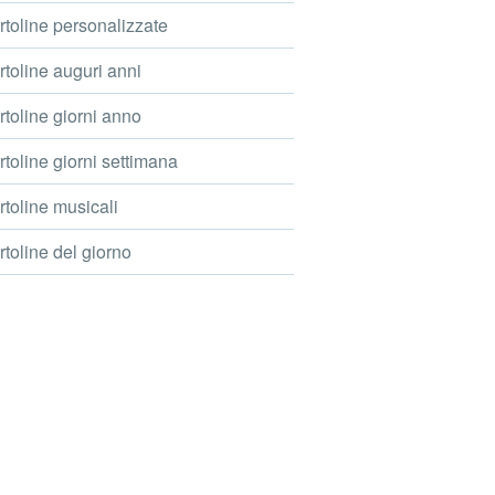
toline personalizzate
toline auguri anni
toline giorni anno
toline giorni settimana
toline musicali
toline del giorno