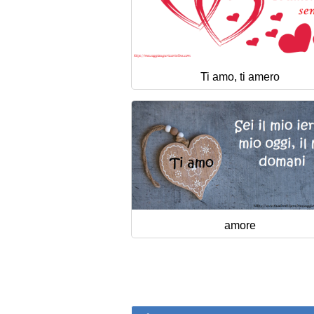
Ti amo, ti amero
amore