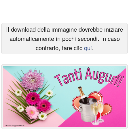
Cartoline giorni settimana
Cartoline musicali
Il download della immagine dovrebbe iniziare
Cartoline animate
automaticamente in pochi secondi. In caso
Accedi
contrario, fare clic
qui
.