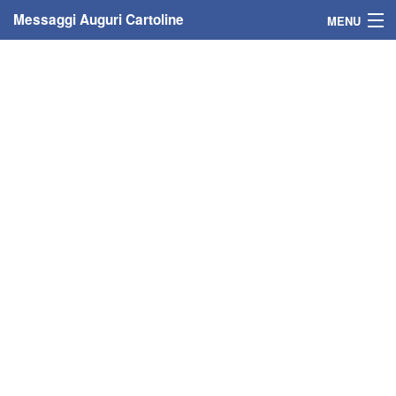
Messaggi Auguri Cartoline
MENU
Home
Messaggi
Cartoline
Cartoline con nome
Cartoline per persone
Cartoline personalizzate
Cartoline auguri anni
Cartoline giorni anno