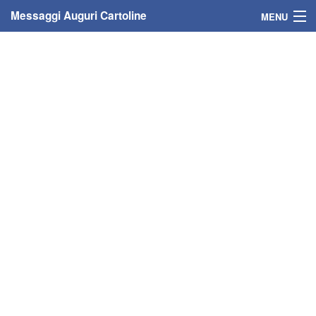
Messaggi Auguri Cartoline
MENU
Home
Messaggi
Cartoline
Cartoline con nome
Cartoline per persone
Cartoline personalizzate
Cartoline auguri anni
Cartoline giorni anno