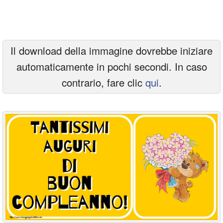
Cartoline giorni settimana
Cartoline musicali
Il download della immagine dovrebbe iniziare
Cartoline animate
automaticamente in pochi secondi. In caso
Accedi
contrario, fare clic
qui
.