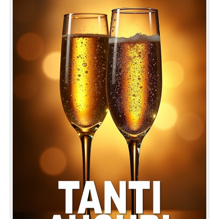
Cartoline giorni settimana
Cartoline musicali
Cartoline animate
Accedi