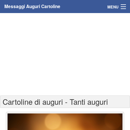
Messaggi Auguri Cartoline
MENU
Home
Messaggi
Cartoline
Cartoline con nome
Cartoline per persone
Cartoline personalizzate
Cartoline di auguri - Tanti auguri
Cartoline auguri anni
Cartoline giorni anno