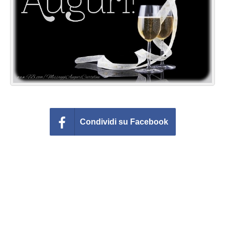
Cartoline giorni settimana
Cartoline musicali
Cartoline animate
Accedi
Condividi su Facebook