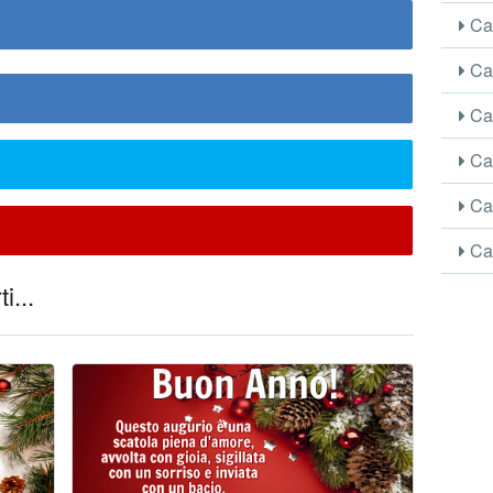
Car
Car
Car
Car
Car
Car
i...