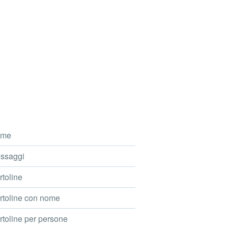
me
ssaggi
toline
toline con nome
toline per persone