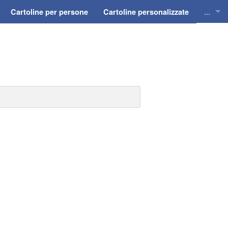
...
Cartoline per persone
Cartoline personalizzate
Cartol
Cartol
Cartol
Cartol
Cartol