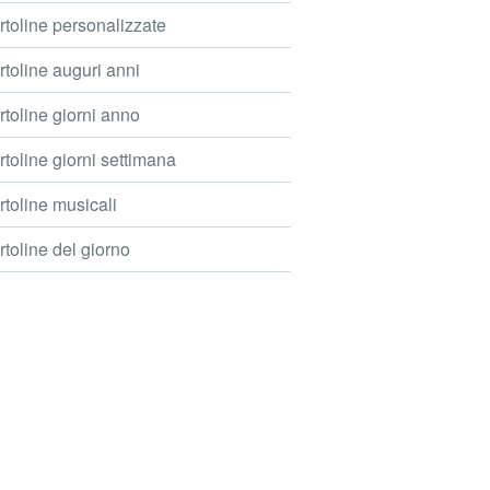
toline personalizzate
toline auguri anni
toline giorni anno
toline giorni settimana
toline musicali
toline del giorno