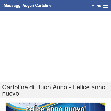
Messaggi Auguri Cartoline
MENU
Home
Messaggi
Cartoline
Cartoline con nome
Cartoline per persone
Cartoline personalizzate
Cartoline di Buon Anno - Felice anno
Cartoline auguri anni
nuovo!
Cartoline giorni anno