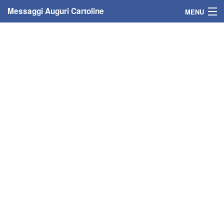
Messaggi Auguri Cartoline
MENU
Home
Messaggi
Cartoline
Cartoline con nome
Cartoline per persone
Cartoline personalizzate
Cartoline auguri anni
Cartoline giorni anno