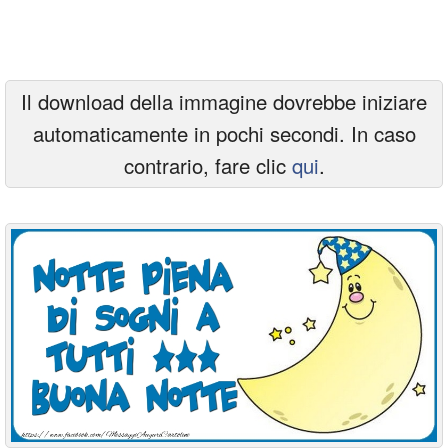
Cartoline giorni settimana
Cartoline musicali
Il download della immagine dovrebbe iniziare
Cartoline animate
automaticamente in pochi secondi. In caso
Accedi
contrario, fare clic
qui
.