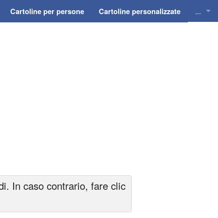
...
Cartoline per persone
Cartoline personalizzate
Cartol
Cartol
Cartol
Cartol
Cartol
 In caso contrario, fare clic