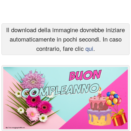
Cartoline giorni settimana
Cartoline musicali
Il download della immagine dovrebbe iniziare
Cartoline animate
automaticamente in pochi secondi. In caso
Accedi
contrario, fare clic
qui
.