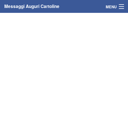
Messaggi Auguri Cartoline
MENU
Home
Messaggi
Cartoline
Cartoline con nome
Cartoline per persone
Cartoline personalizzate
Cartoline auguri anni
Cartoline giorni anno