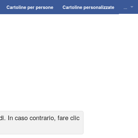
...
Cartoline per persone
Cartoline personalizzate
Cartol
Cartol
Cartol
Cartol
Cartol
 In caso contrario, fare clic