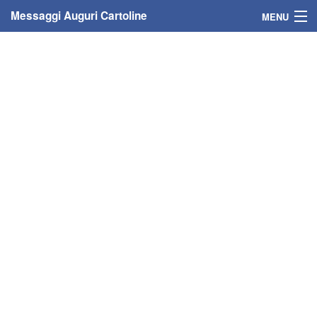
Messaggi Auguri Cartoline
MENU
Home
Messaggi
Cartoline
Cartoline con nome
Cartoline per persone
Cartoline personalizzate
Cartoline auguri anni
Cartoline giorni anno