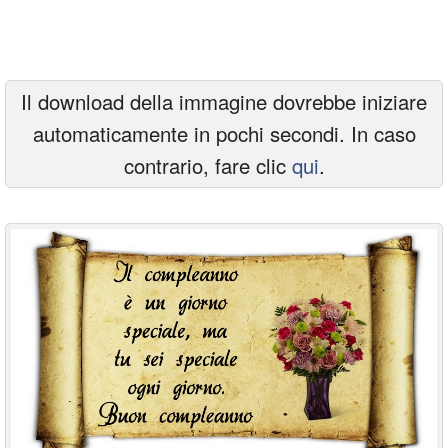
Cartoline giorni settimana
Cartoline musicali
Il download della immagine dovrebbe iniziare
Cartoline animate
automaticamente in pochi secondi. In caso
Accedi
contrario, fare clic
qui
.