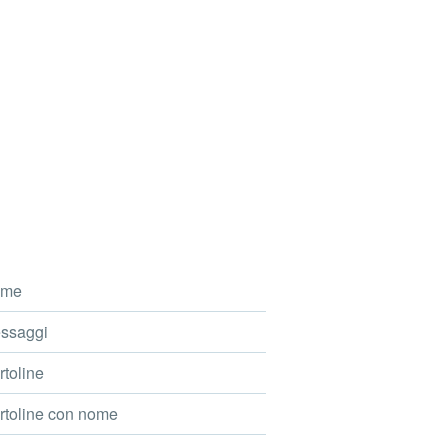
me
ssaggi
toline
toline con nome