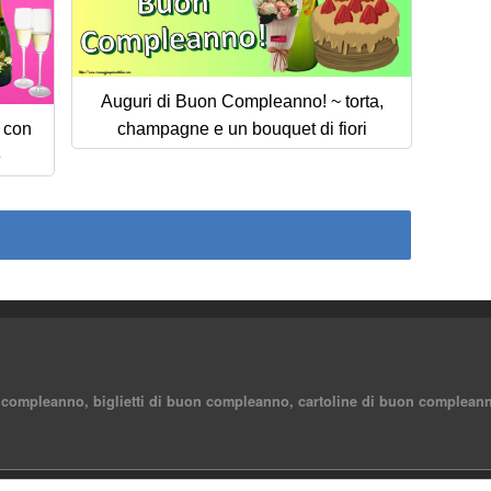
Auguri di Buon Compleanno! ~ torta,
 con
champagne e un bouquet di fiori
e
 compleanno, biglietti di buon compleanno, cartoline di buon compleann