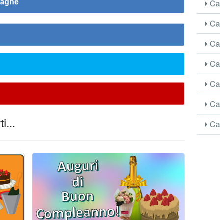
Car
pagne
Car
Car
Car
Car
Car
i...
Car