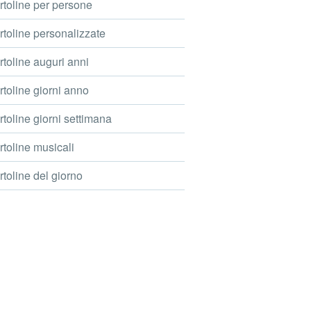
toline per persone
toline personalizzate
toline auguri anni
toline giorni anno
toline giorni settimana
toline musicali
toline del giorno