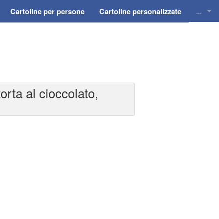
...
Cartoline per persone
Cartoline personalizzate
Cartol
Cartol
Cartol
rta al cioccolato,
Cartol
Cartol