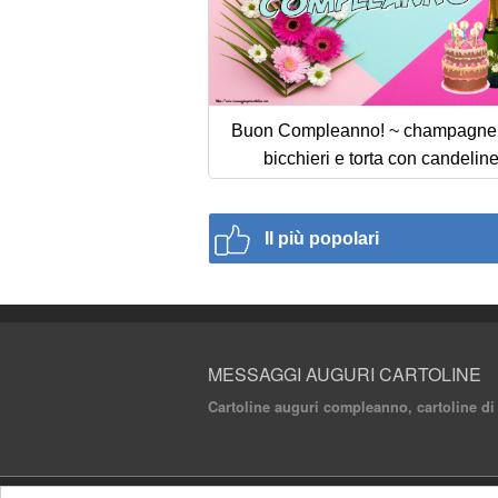
Buon Compleanno! ~ champagne
bicchieri e torta con candelin
Il più popolari
MESSAGGI AUGURI CARTOLINE
Cartoline auguri compleanno, cartoline di