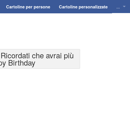
...
Cartoline per persone
Cartoline personalizzate
Cartol
Cartol
Cartol
Ricordati che avrai più
Cartol
py Birthday
Cartol