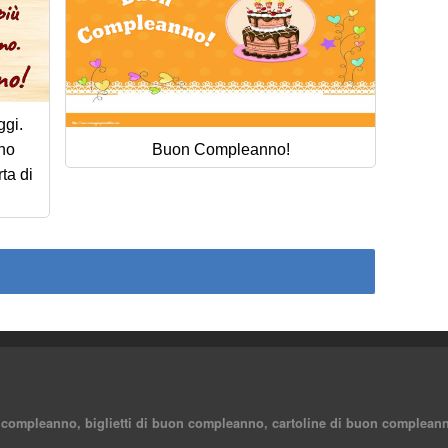
ggi.
nno
Buon Compleanno!
ta di
 compleanno, biglietti di buon compleanno, cartoline di buon compleann