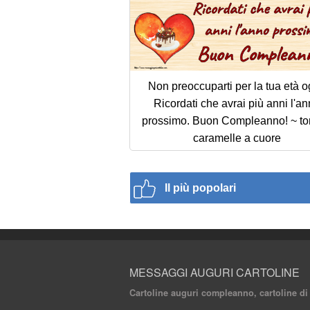
Non preoccuparti per la tua età o
Ricordati che avrai più anni l'a
prossimo. Buon Compleanno! ~ tor
caramelle a cuore
Il più popolari
MESSAGGI AUGURI CARTOLINE
Cartoline auguri compleanno, cartoline di