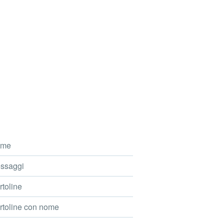
me
ssaggi
toline
toline con nome