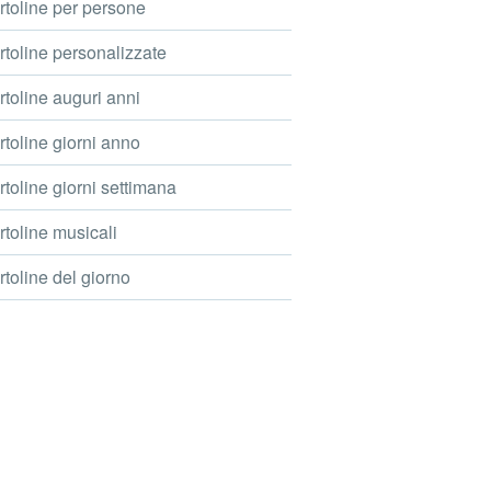
toline per persone
toline personalizzate
toline auguri anni
toline giorni anno
toline giorni settimana
toline musicali
toline del giorno