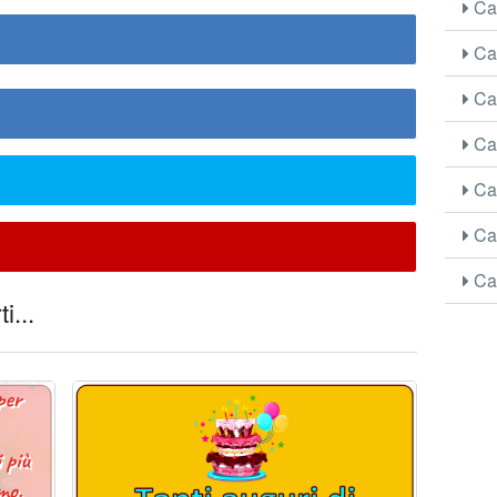
Car
Car
Car
Car
Car
Car
Car
i...