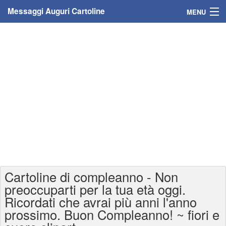
Messaggi Auguri Cartoline
MENU
Home
Messaggi
Cartoline
Cartoline con nome
Cartoline per persone
Cartoline personalizzate
Cartoline di compleanno - Non
Cartoline auguri anni
preoccuparti per la tua età oggi.
Ricordati che avrai più anni l'anno
Cartoline giorni anno
prossimo. Buon Compleanno! ~ fiori e