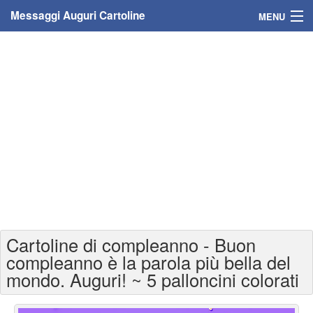
Messaggi Auguri Cartoline
MENU
Home
Messaggi
Cartoline
Cartoline con nome
Cartoline per persone
Cartoline personalizzate
Cartoline di compleanno - Buon
Cartoline auguri anni
compleanno è la parola più bella del
mondo. Auguri! ~ 5 palloncini colorati
Cartoline giorni anno