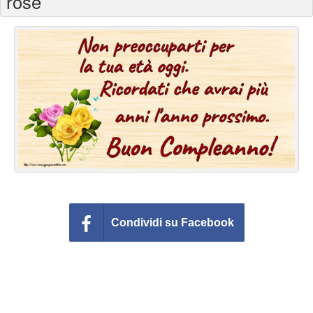
rose
Cartoline giorni settimana
Cartoline musicali
Cartoline animate
Accedi
Condividi su Facebook