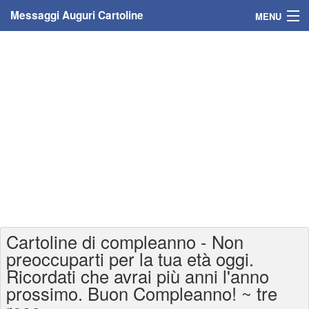
Messaggi Auguri Cartoline
MENU
Home
Messaggi
Cartoline
Cartoline con nome
Cartoline per persone
Cartoline personalizzate
Cartoline di compleanno - Non
Cartoline auguri anni
preoccuparti per la tua età oggi.
Ricordati che avrai più anni l'anno
Cartoline giorni anno
prossimo. Buon Compleanno! ~ tre