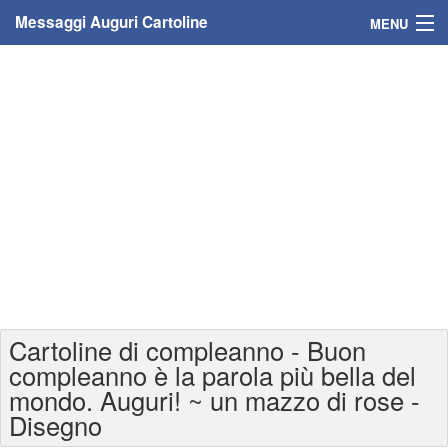
Messaggi Auguri Cartoline
MENU
Home
Messaggi
Cartoline
Cartoline con nome
Cartoline per persone
Cartoline personalizzate
Cartoline di compleanno - Buon
Cartoline auguri anni
compleanno è la parola più bella del
mondo. Auguri! ~ un mazzo di rose -
Cartoline giorni anno
Disegno