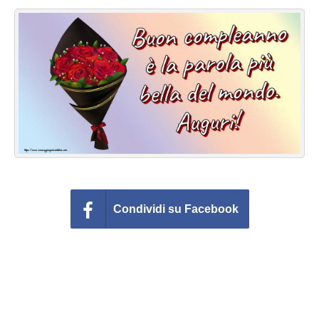
Cartoline giorni settimana
Cartoline musicali
Cartoline animate
Accedi
Condividi su Facebook