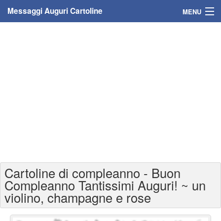
Messaggi Auguri Cartoline
MENU
Home
Messaggi
Cartoline
Cartoline con nome
Cartoline per persone
Cartoline personalizzate
Cartoline di compleanno - Buon
Cartoline auguri anni
Compleanno Tantissimi Auguri! ~ un
violino, champagne e rose
Cartoline giorni anno