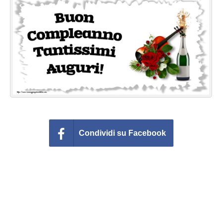
Cartoline giorni settimana
Cartoline musicali
Cartoline animate
Accedi
Condividi su Facebook