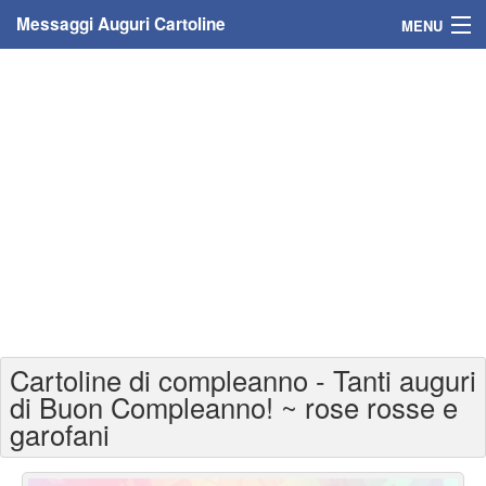
Messaggi Auguri Cartoline
MENU
Home
Messaggi
Cartoline
Cartoline con nome
Cartoline per persone
Cartoline personalizzate
Cartoline di compleanno - Tanti auguri
Cartoline auguri anni
di Buon Compleanno! ~ rose rosse e
garofani
Cartoline giorni anno