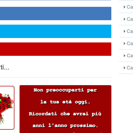
Car
Car
Car
Car
Car
i...
Car