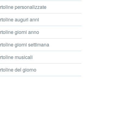
toline personalizzate
toline auguri anni
toline giorni anno
toline giorni settimana
toline musicali
toline del giorno