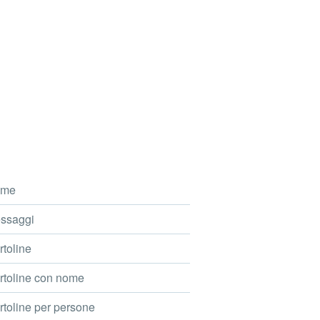
me
ssaggi
toline
toline con nome
toline per persone