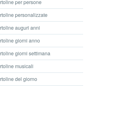
toline per persone
toline personalizzate
toline auguri anni
toline giorni anno
toline giorni settimana
toline musicali
toline del giorno