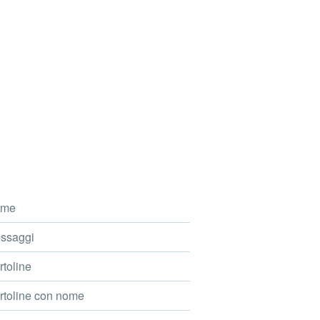
me
ssaggi
toline
toline con nome