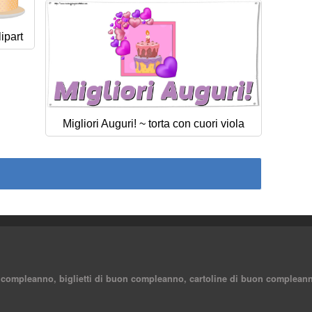
lipart
Migliori Auguri! ~ torta con cuori viola
 compleanno, biglietti di buon compleanno, cartoline di buon compleann