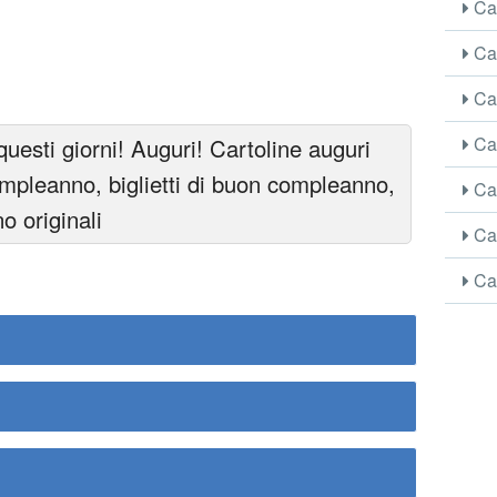
Car
Car
Car
Car
esti giorni! Auguri! Cartoline auguri
mpleanno, biglietti di buon compleanno,
Car
o originali
Car
Car