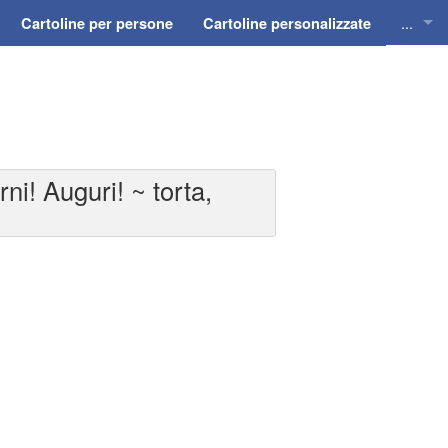
...
Cartoline per persone
Cartoline personalizzate
Cartol
Cartol
Cartol
i! Auguri! ~ torta,
Cartol
Cartol