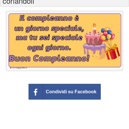
coriandoli
Cartoline giorni settimana
Cartoline musicali
Cartoline animate
Accedi
Condividi su Facebook