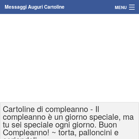
Messaggi Auguri Cartoline
MENU
Home
Messaggi
Cartoline
Cartoline con nome
Cartoline per persone
Cartoline personalizzate
Cartoline di compleanno - Il
Cartoline auguri anni
compleanno è un giorno speciale, ma
tu sei speciale ogni giorno. Buon
Cartoline giorni anno
Compleanno! ~ torta, palloncini e