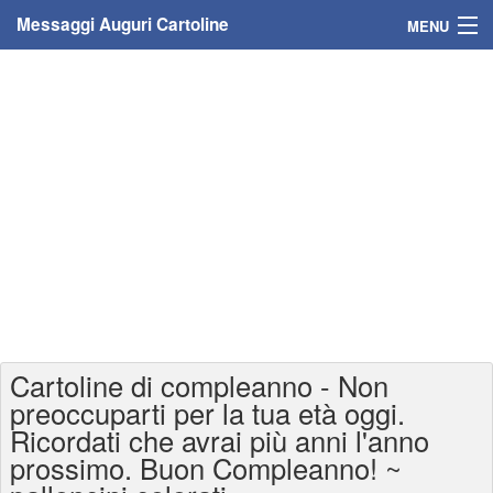
Messaggi Auguri Cartoline
MENU
Home
Messaggi
Cartoline
Cartoline con nome
Cartoline per persone
Cartoline personalizzate
Cartoline di compleanno - Non
Cartoline auguri anni
preoccuparti per la tua età oggi.
Ricordati che avrai più anni l'anno
Cartoline giorni anno
prossimo. Buon Compleanno! ~