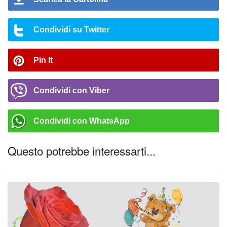
Condividi su Twitter
Pin It
Condividi con Viber
Condividi con WhatsApp
Questo potrebbe interessarti...