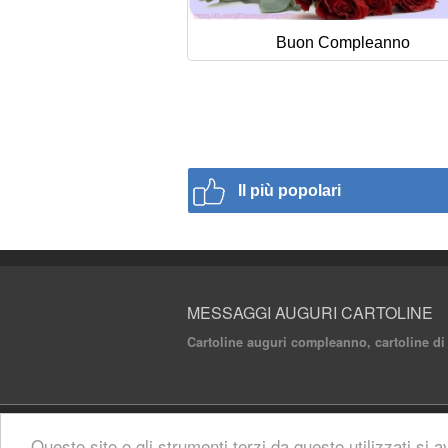
Buon Compleanno
Il più popolari
MESSAGGI AUGURI CARTOLINE
Cartoline auguri compleanno, cartoline di
© 2020 Messaggi Auguri Cartoline. All rights 
Questo sito o gli strumenti terzi da questo utilizzati si a