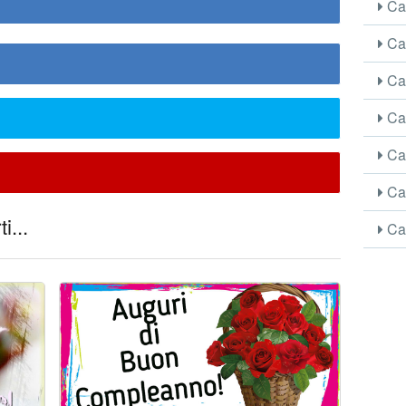
Car
Car
Car
Car
Car
Car
i...
Car