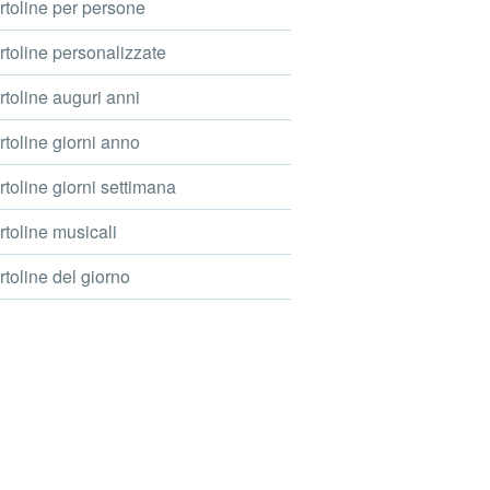
toline per persone
toline personalizzate
toline auguri anni
toline giorni anno
toline giorni settimana
toline musicali
toline del giorno