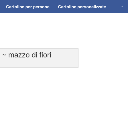
...
Cartoline per persone
Cartoline personalizzate
Cartol
Cartol
Cartol
~ mazzo di fiori
Cartol
Cartol