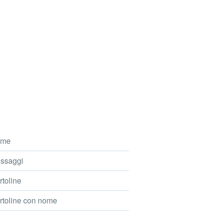
me
ssaggi
toline
toline con nome