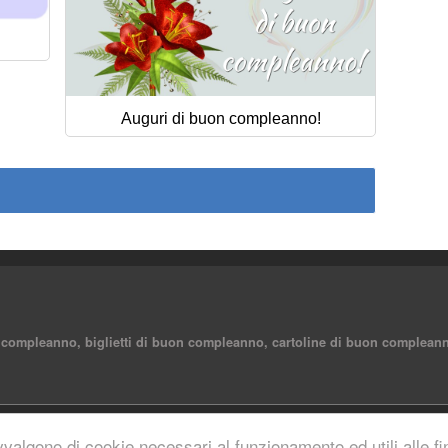
Auguri di buon compleanno!
 compleanno, biglietti di buon compleanno, cartoline di buon compleann
reserved.
vvalgono di cookie necessari al funzionamento ed utili alle fina