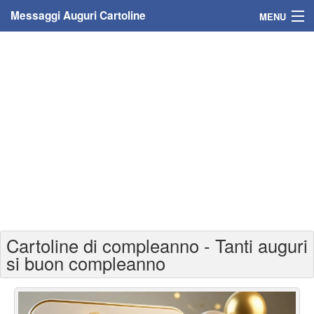
Messaggi Auguri Cartoline
MENU
Home
Messaggi
Cartoline
Cartoline con nome
Cartoline per persone
Cartoline personalizzate
Cartoline di compleanno - Tanti auguri
Cartoline auguri anni
si buon compleanno
Cartoline giorni anno