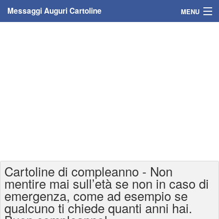
Messaggi Auguri Cartoline
MENU
Home
Messaggi
Cartoline
Cartoline con nome
Cartoline per persone
Cartoline personalizzate
Cartoline di compleanno - Non
Cartoline auguri anni
mentire mai sull’età se non in caso di
emergenza, come ad esempio se
Cartoline giorni anno
qualcuno ti chiede quanti anni hai.