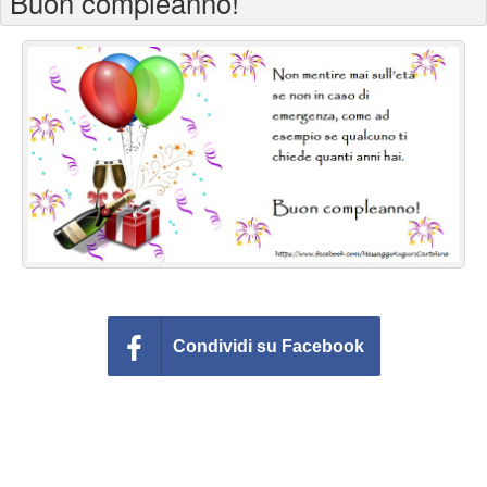
Buon compleanno!
Cartoline giorni settimana
Cartoline musicali
Cartoline animate
Accedi
Condividi su Facebook