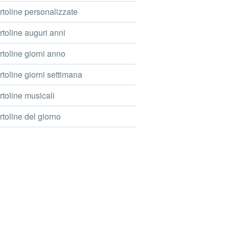
toline personalizzate
toline auguri anni
toline giorni anno
toline giorni settimana
toline musicali
toline del giorno