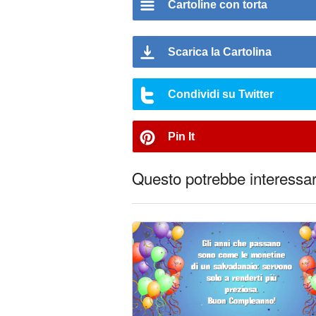
Cartoline con torta
Scarica la Cartolina
Condividi su Twitter
Pin It
Questo potrebbe interessart