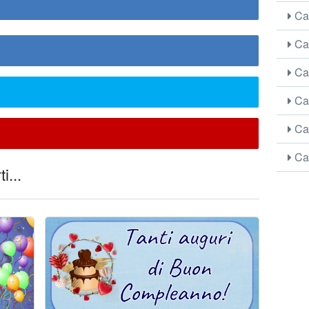
Car
Car
Car
Car
Car
Car
i...