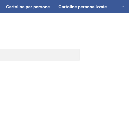
...
Cartoline per persone
Cartoline personalizzate
Cartol
Cartol
Cartol
Cartol
Cartol