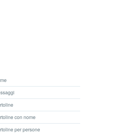
me
ssaggi
toline
toline con nome
toline per persone