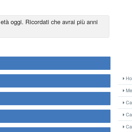
età oggi. Ricordati che avrai più anni
Ho
Me
Car
Car
Car