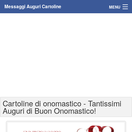
Messaggi Auguri Cartoline
MENU
Home
Messaggi
Cartoline
Cartoline con nome
Cartoline per persone
Cartoline personalizzate
Cartoline di onomastico - Tantissimi
Cartoline auguri anni
Auguri di Buon Onomastico!
Cartoline giorni anno