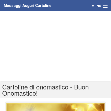
Messaggi Auguri Cartoline
MENU
Home
Messaggi
Cartoline
Cartoline con nome
Cartoline per persone
Cartoline personalizzate
Cartoline di onomastico - Buon
Cartoline auguri anni
Onomastico!
Cartoline giorni anno