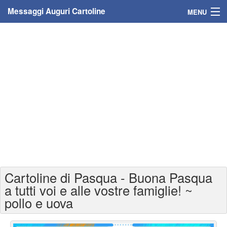
Messaggi Auguri Cartoline
MENU
Home
Messaggi
Cartoline
Cartoline con nome
Cartoline per persone
Cartoline personalizzate
Cartoline di Pasqua - Buona Pasqua
Cartoline auguri anni
a tutti voi e alle vostre famiglie! ~
pollo e uova
Cartoline giorni anno