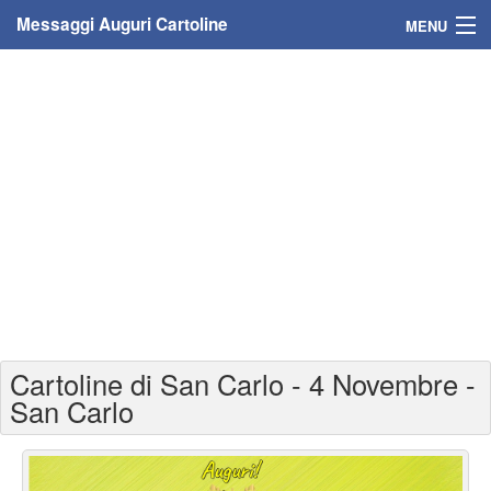
Messaggi Auguri Cartoline
MENU
Home
Messaggi
Cartoline
Cartoline con nome
Cartoline per persone
Cartoline personalizzate
Cartoline di San Carlo - 4 Novembre -
Cartoline auguri anni
San Carlo
Cartoline giorni anno