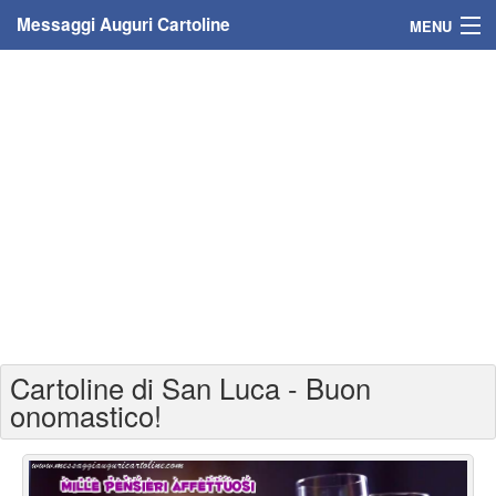
Messaggi Auguri Cartoline
MENU
Home
Messaggi
Cartoline
Cartoline con nome
Cartoline per persone
Cartoline personalizzate
Cartoline di San Luca - Buon
Cartoline auguri anni
onomastico!
Cartoline giorni anno