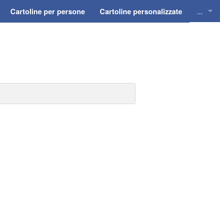
...
Cartoline per persone
Cartoline personalizzate
Cartol
Cartol
Cartol
Cartol
Cartol