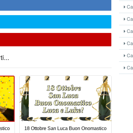
Car
Car
Car
Car
Car
i...
Car
stico
18 Ottobre San Luca Buon Onomastico