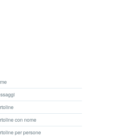
me
ssaggi
toline
toline con nome
toline per persone