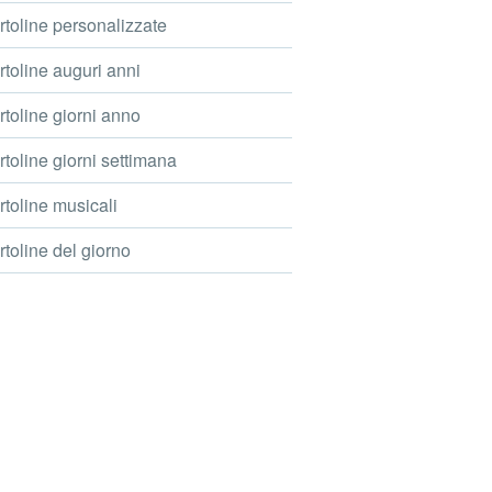
toline personalizzate
toline auguri anni
toline giorni anno
toline giorni settimana
toline musicali
toline del giorno