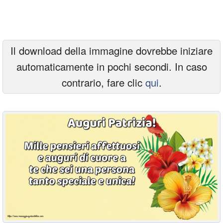
Cartoline giorni settimana
Cartoline musicali
Il download della immagine dovrebbe iniziare
Cartoline animate
automaticamente in pochi secondi. In caso
Accedi
contrario, fare clic
qui
.