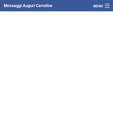
Messaggi Auguri Cartoline
MENU
Home
Messaggi
Cartoline
Cartoline con nome
Cartoline per persone
Cartoline personalizzate
Cartoline auguri anni
Cartoline giorni anno