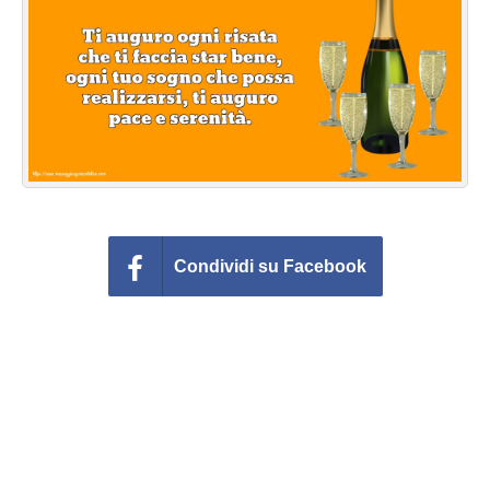
Cartoline giorni settimana
Cartoline musicali
Cartoline animate
Accedi
Condividi su Facebook