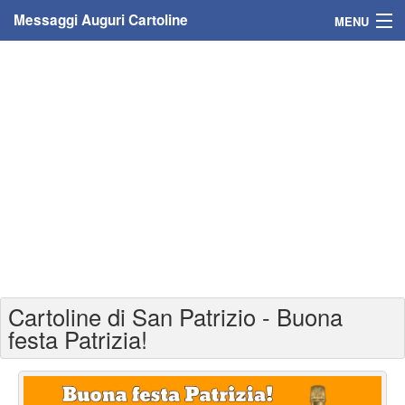
Messaggi Auguri Cartoline
MENU
Home
Messaggi
Cartoline
Cartoline con nome
Cartoline per persone
Cartoline personalizzate
Cartoline di San Patrizio - Buona
Cartoline auguri anni
festa Patrizia!
Cartoline giorni anno