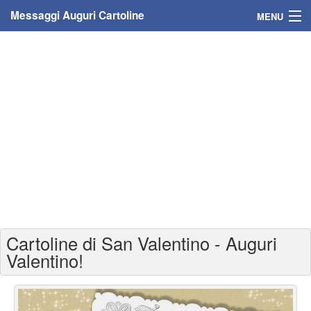
Messaggi Auguri Cartoline
MENU
Home
Messaggi
Cartoline
Cartoline con nome
Cartoline per persone
Cartoline personalizzate
Cartoline di San Valentino - Auguri
Cartoline auguri anni
Valentino!
Cartoline giorni anno