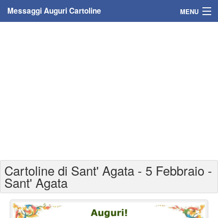
Messaggi Auguri Cartoline
MENU
Home
Messaggi
Cartoline
Cartoline con nome
Cartoline per persone
Cartoline personalizzate
Cartoline di Sant' Agata - 5 Febbraio -
Cartoline auguri anni
Sant' Agata
Cartoline giorni anno