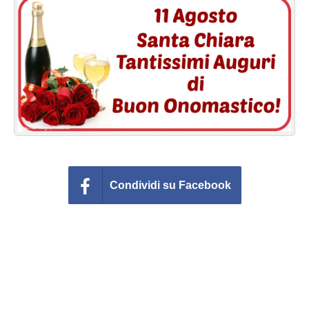
Cartoline giorni settimana
Cartoline musicali
Cartoline animate
Accedi
Condividi su Facebook