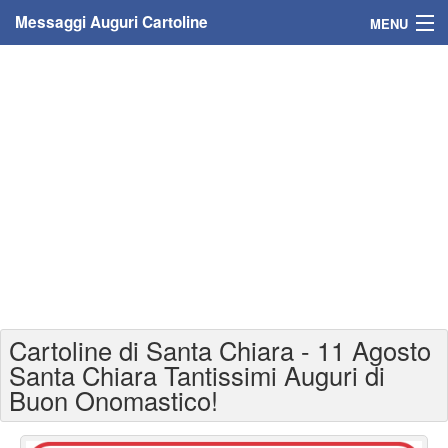
Messaggi Auguri Cartoline
MENU
Home
Messaggi
Cartoline
Cartoline con nome
Cartoline per persone
Cartoline personalizzate
Cartoline di Santa Chiara - 11 Agosto
Cartoline auguri anni
Santa Chiara Tantissimi Auguri di
Buon Onomastico!
Cartoline giorni anno