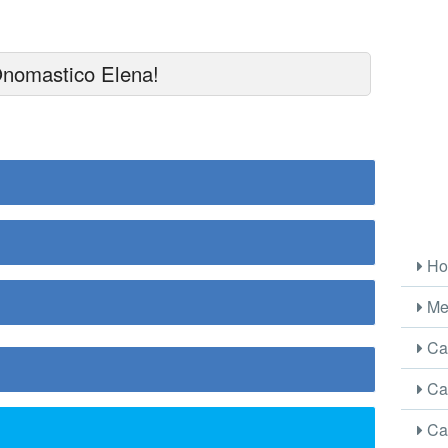
Onomastico Elena!
Ho
Me
Car
Car
Car