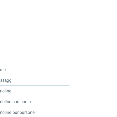
me
ssaggi
toline
toline con nome
toline per persone