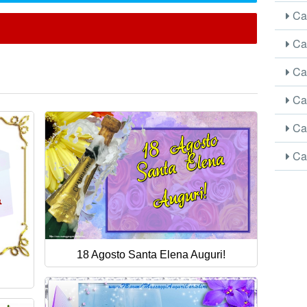
Car
Car
Car
Car
Car
Car
18 Agosto Santa Elena Auguri!