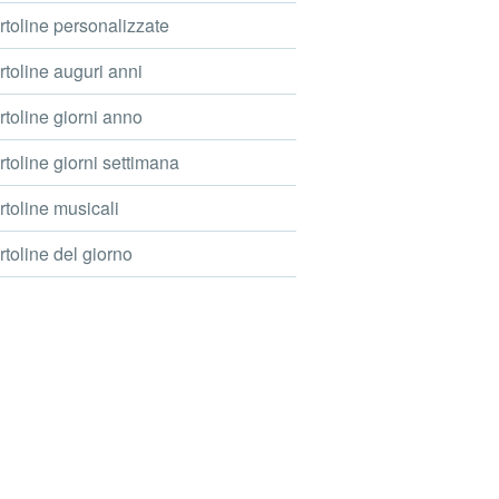
toline personalizzate
toline auguri anni
toline giorni anno
toline giorni settimana
toline musicali
toline del giorno