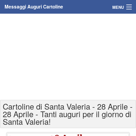
Messaggi Auguri Cartoline
MENU
Home
Messaggi
Cartoline
Cartoline con nome
Cartoline per persone
Cartoline personalizzate
Cartoline di Santa Valeria - 28 Aprile -
Cartoline auguri anni
28 Aprile - Tanti auguri per il giorno di
Santa Valeria!
Cartoline giorni anno