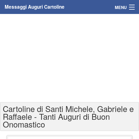
Messaggi Auguri Cartoline
MENU
Home
Messaggi
Cartoline
Cartoline con nome
Cartoline per persone
Cartoline personalizzate
Cartoline di Santi Michele, Gabriele e
Cartoline auguri anni
Raffaele - Tanti Auguri di Buon
Onomastico
Cartoline giorni anno